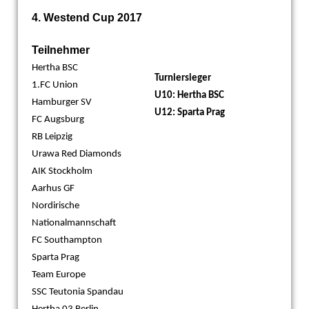
4. Westend Cup 2017
Teilnehmer
Hertha BSC
Turniersieger
1.FC Union
U10: Hertha BSC
Hamburger SV
U12: Sparta Prag
FC Augsburg
RB Leipzig
Urawa Red Diamonds
AIK Stockholm
Aarhus GF
Nordirische
Nationalmannschaft
FC Southampton
Sparta Prag
Team Europe
SSC Teutonia Spandau