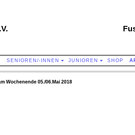
V.
Fus
S
SENIOREN/-INNEN
JUNIOREN
SHOP
A
am Wochenende 05./06.Mai 2018