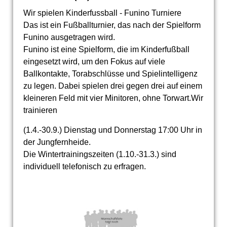
Wir spielen Kinderfussball - Funino Turniere
Das ist ein Fußballturnier, das nach der Spielform
Funino ausgetragen wird.
Funino ist eine Spielform, die im Kinderfußball
eingesetzt wird, um den Fokus auf viele
Ballkontakte, Torabschlüsse und Spielintelligenz
zu legen. Dabei spielen drei gegen drei auf einem
kleineren Feld mit vier Minitoren, ohne Torwart.Wir
trainieren
(1.4.-30.9.) Dienstag und Donnerstag 17:00 Uhr in
der Jungfernheide.
Die Wintertrainingszeiten (1.10.-31.3.) sind
individuell telefonisch zu erfragen.