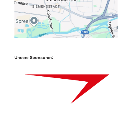
Unsere Sponsoren: