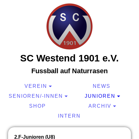
SC Westend 1901 e.V.
Fussball auf Naturrasen
VEREIN
NEWS
SENIOREN/-INNEN
JUNIOREN
SHOP
ARCHIV
INTERN
2.F-Junioren (U8)